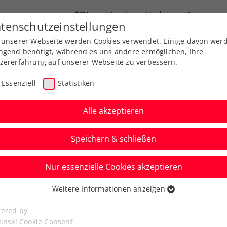
ÖTV
Landesverbände
News
tenschutzeinstellungen
 unserer Webseite werden Cookies verwendet. Einige davon wer
Ausbildung
Services
Über uns
ngend benötigt, während es uns andere ermöglichen, Ihre
zererfahrung auf unserer Webseite zu verbessern.
Essenziell
Statistiken
Alle akzeptieren
Motivation im Ehrenam
Speichern & schließen
Nur essenzielle Cookies akzeptieren
Weitere Informationen anzeigen
ssenziell
senzielle Cookies werden für grundlegende Funktionen der
ered by
bseite benötigt. Dadurch ist gewährleistet, dass die Webseite
linski Cookie Consent