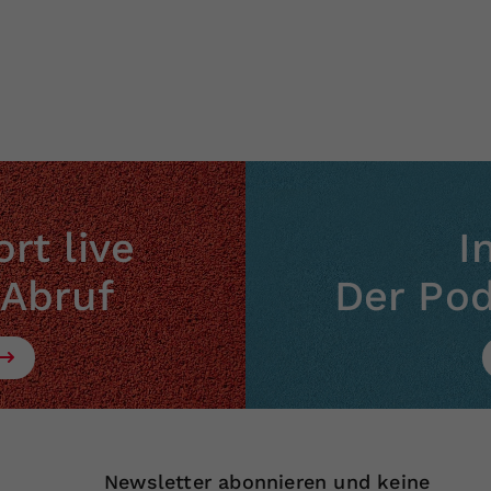
Zweck
generierte ID, für die historische Speicherung
Ihrer vorgenommen Einstellungen, falls der
Webseiten-Betreiber dies eingestellt hat.
rt live
I
 Abruf
Der Po
Newsletter abonnieren und keine