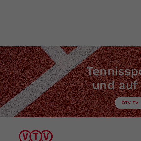
Tennisspo
und auf
ÖTV TV