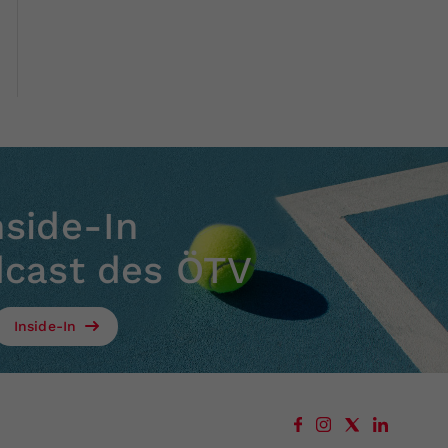
nside-In
dcast des ÖTV
Inside-In